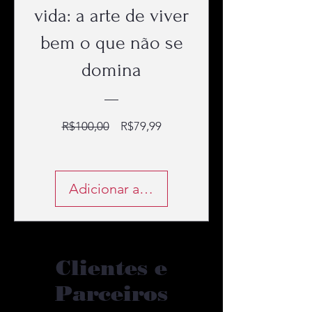
vida: a arte de viver
bem o que não se
domina
Preço
Preço
R$100,00
R$79,99
normal
promocional
Adicionar ao carrinho
Clientes e
Parceiros