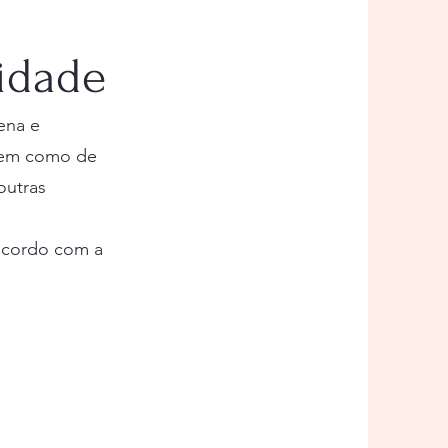
idade
zena e
bem como de
outras
acordo com a