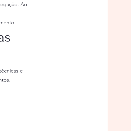
avegação. Ao
omento.
as
técnicas e
ntos.