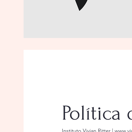
Política
Instituto Vivian Ritter |
www.viv