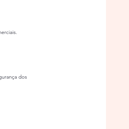
rciais.
egurança dos